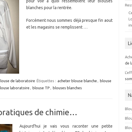
pour voir à quoi ressemblent leur blouses
Res
blanches pour la rentrée.
C
Lo
Forcément nous sommes déjà presque fin aout
i
et les magasins se remplissent …
L
Ach
de l
L'ef
som
louse de laboratoire
Étiquettes :
acheter blouse blanche
,
blouse
louse laboratoire
,
blouse TP
,
blouses blanches
N
Blo
 pratiques de chimie…
Blo
Aujourd’hui je vais vous raconter une petite
Blo