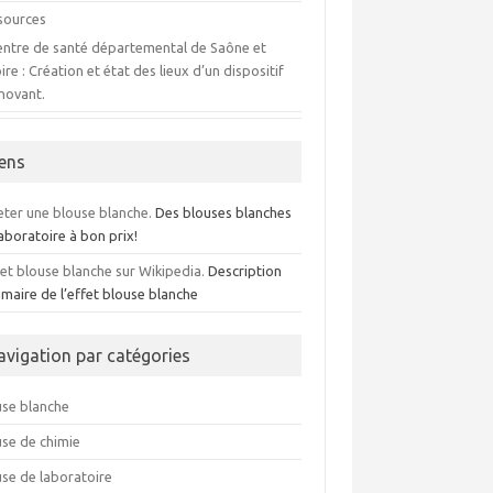
sources
entre de santé départemental de Saône et
ire : Création et état des lieux d’un dispositif
nnovant.
iens
eter une blouse blanche.
Des blouses blanches
aboratoire à bon prix!
fet blouse blanche sur Wikipedia.
Description
maire de l’effet blouse blanche
avigation par catégories
use blanche
use de chimie
use de laboratoire