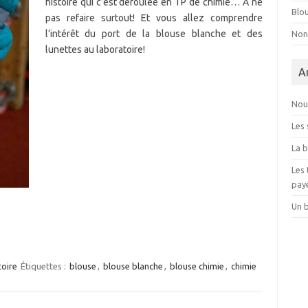
histoire qui c’est déroulée en TP de chimie… A ne
Blo
pas refaire surtout! Et vous allez comprendre
l’intérêt du port de la blouse blanche et des
Non
lunettes au laboratoire!
A
Nou
Les 
La b
Les 
pay
Un 
toire
Étiquettes :
blouse
,
blouse blanche
,
blouse chimie
,
chimie